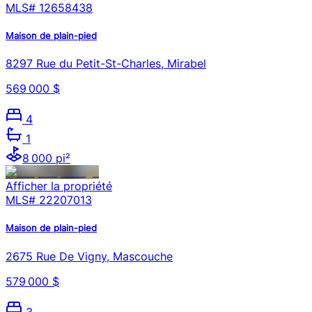
MLS#
12658438
Maison de plain-pied
8297 Rue du Petit-St-Charles, Mirabel
569 000 $
4
1
8 000 pi²
Afficher la propriété
MLS#
22207013
Maison de plain-pied
2675 Rue De Vigny, Mascouche
579 000 $
3