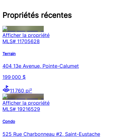
Propriétés récentes
Afficher la propriété
MLS#
11705628
Terrain
404 13e Avenue, Pointe-Calumet
199 000 $
11 760 pi²
Afficher la propriété
MLS#
19216529
Condo
525 Rue Charbonneau #2, Saint-Eustache