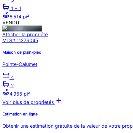
1
+ 1
6 514 pi²
VENDU
Afficher la propriété
MLS#
11276045
Maison de plain-pied
Pointe-Calumet
4
2
4 955 pi²
Voir plus de propriétés
Estimation en ligne
Obtenir une estimation gratuite de la valeur de votre prop