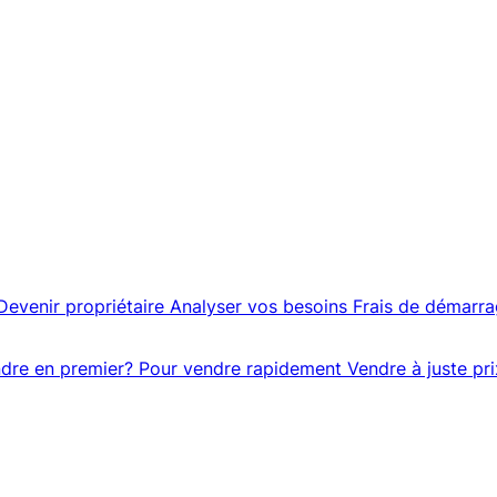
Devenir propriétaire
Analyser vos besoins
Frais de démarr
dre en premier?
Pour vendre rapidement
Vendre à juste pri