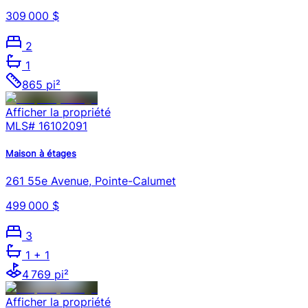
309 000 $
2
1
865 pi²
Afficher la propriété
MLS#
16102091
Maison à étages
261 55e Avenue, Pointe-Calumet
499 000 $
3
1
+ 1
4 769 pi²
Afficher la propriété