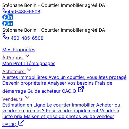
Stéphane Bonin - Courtier Immobilier agréé DA
450-485-6508
Stéphane Bonin - Courtier Immobilier agréé DA
450-485-6508
Mes Propriétés
À Propos
Mon Profil
Témoignages
Acheteurs
Alertes Immobilières
Avec un courtier, vous êtes protégé
Devenir propriétaire
Analyser vos besoins
Frais de
démarrage
Guide acheteur OACIQ
Vendeurs
Estimation en Ligne
Le courtier immobilier
Acheter ou
vendre en premier?
Pour vendre rapidement
Vendre à
juste prix
Maison et prise de photos
Guide vendeur
OACIQ