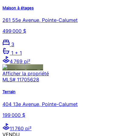
Maison à étages
261 55e Avenue, Pointe-Calumet
499 000 $
3
1
+ 1
4 769 pi²
Afficher la propriété
MLS#
11705628
Terrain
404 13e Avenue, Pointe-Calumet
199 000 $
11 760 pi²
VENDU