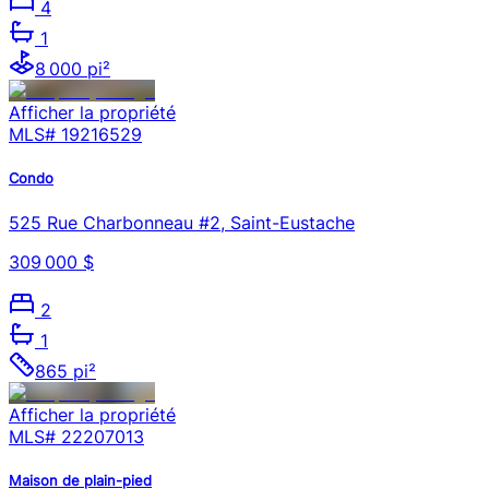
4
1
8 000 pi²
Afficher la propriété
MLS#
19216529
Condo
525 Rue Charbonneau #2, Saint-Eustache
309 000 $
2
1
865 pi²
Afficher la propriété
MLS#
22207013
Maison de plain-pied