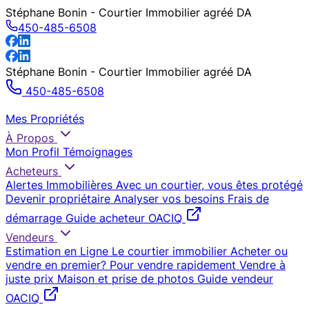
Stéphane Bonin - Courtier Immobilier agréé DA
450-485-6508
Stéphane Bonin - Courtier Immobilier agréé DA
450-485-6508
Mes Propriétés
À Propos
Mon Profil
Témoignages
Acheteurs
Alertes Immobilières
Avec un courtier, vous êtes protégé
Devenir propriétaire
Analyser vos besoins
Frais de
démarrage
Guide acheteur OACIQ
Vendeurs
Estimation en Ligne
Le courtier immobilier
Acheter ou
vendre en premier?
Pour vendre rapidement
Vendre à
juste prix
Maison et prise de photos
Guide vendeur
OACIQ